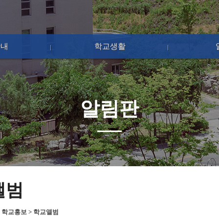
안내
학교생활
알림판
앨범
>
학교홍보
>
학교앨범