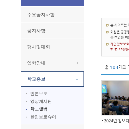
주요공지사항
본 사이트는
공지사항
회원은 공공질
든 책임은 
개인정보보호법
행사및대회
한 법적책임
입학안내
총
103
개의 
학교홍보
언론보도
영상게시판
학교앨범
한민브로슈어