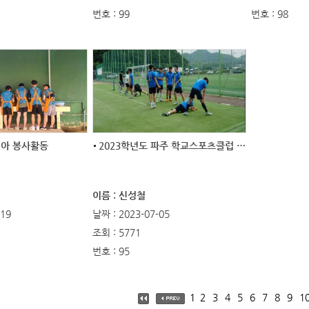
번호 : 99
번호 : 98
디아 봉사활동
2023학년도 파주 학교스포츠클럽 한마당 축...
이름 : 신성철
-19
날짜 : 2023-07-05
조회 : 5771
번호 : 95
1
2
3
4
5
6
7
8
9
1