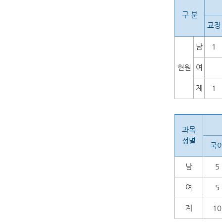
구 분
교장
남
1
현원
여
계
1
과목
성별
국
남
5
여
5
계
10