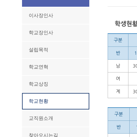
이사장인사
학생현황(
학교장인사
구분
설립목적
반
1
남
3
학교연혁
여
학교상징
계
3
학교현황
구분
교직원소개
반
찾아오시는길