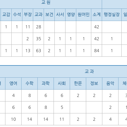
교 원
교감
수석
부장
교과
보건
사서
영양
원어민
소계
행정실장
1
1
11
28
42
2
35
2
1
1
1
42
1
1
1
13
63
2
1
1
1
84
1
교 과
어
영어
수학
과학
사회
한문
정보
음악
체
4
8
6
6
2
2
2
6
6
8
5
2
10
14
14
11
2
2
4