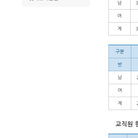
남
여
계
구분
반
남
여
계
교직원 현