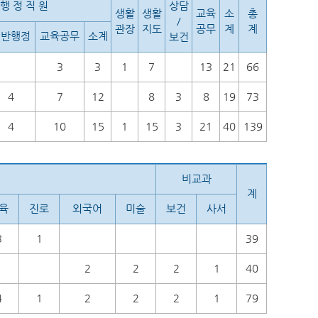
행 정 직 원
상담
생활
생활
교육
소
총
/
관장
지도
공무
계
계
일반행정
교육공무
소계
보건
3
3
1
7
13
21
66
4
7
12
8
3
8
19
73
4
10
15
1
15
3
21
40
139
비교과
계
육
진로
외국어
미술
보건
사서
3
1
39
1
2
2
2
1
40
4
1
2
2
2
1
79