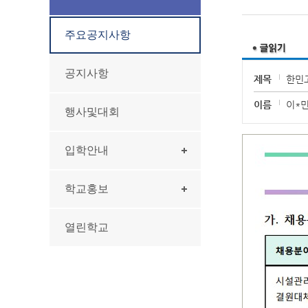
주요공지사항
공지사항
제목
한민
이름
이*
행사및대회
입학안내
학교홍보
열린학교