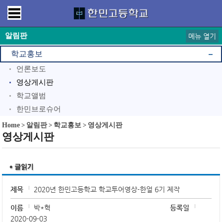
알림판
메뉴 열기
학교홍보
언론보도
영상게시판
학교앨범
한민브로슈어
Home
>
알림판
>
학교홍보
>
영상게시판
영상게시판
제목
2020년 한민고등학교 학교투어영상-한얼 6기 제작
이름
박*혁
등록일
2020-09-03