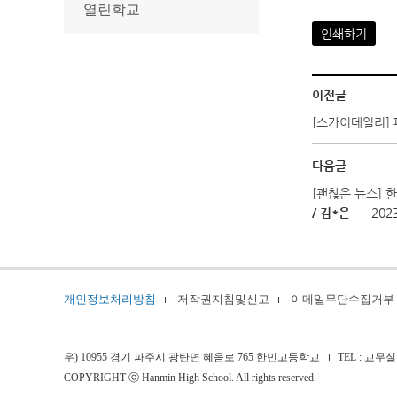
열린학교
인쇄하기
이전글
[스카이데일리] 
다음글
[괜찮은 뉴스]
/ 김*은
2023
개인정보처리방침
저작권지침및신고
이메일무단수집거부
우) 10955 경기 파주시 광탄면 혜음로 765 한민고등학교
TEL : 교무실 
COPYRIGHT ⓒ Hanmin High School. All rights reserved.