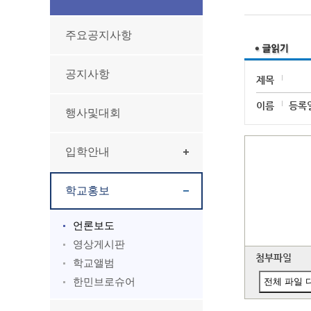
주요공지사항
공지사항
제목
이름
등록
행사및대회
입학안내
학교홍보
언론보도
영상게시판
첨부파일
학교앨범
한민브로슈어
전체 파일 