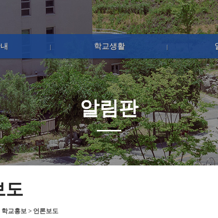
안내
학교생활
알림판
보도
>
학교홍보
>
언론보도