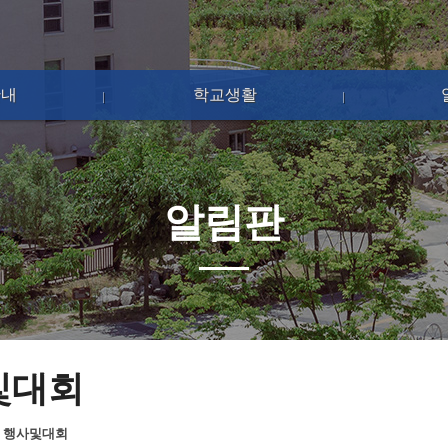
안내
학교생활
알림판
및대회
>
행사및대회