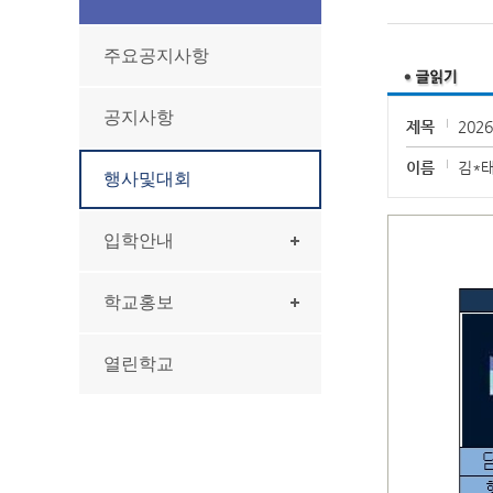
주요공지사항
공지사항
제목
2026
이름
김*
행사및대회
입학안내
학교홍보
열린학교