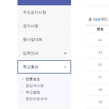
주요공지사항
총
104
개의 
공지사항
번호
행사및대회
44
43
입학안내
42
학교홍보
41
언론보도
영상게시판
40
학교앨범
한민브로슈어
39