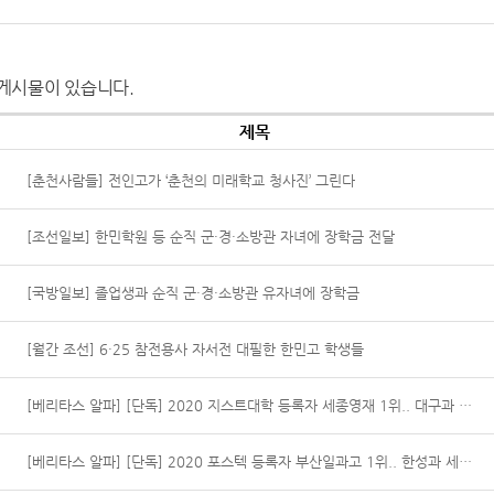
게시물이 있습니다.
제목
[춘천사람들] 전인고가 ‘춘천의 미래학교 청사진’ 그린다
[조선일보] 한민학원 등 순직 군·경·소방관 자녀에 장학금 전달
[국방일보] 졸업생과 순직 군·경·소방관 유자녀에 장학금
[월간 조선] 6·25 참전용사 자서전 대필한 한민고 학생들
[베리타스 알파] [단독] 2020 지스트대학 등록자 세종영재 1위.. 대구과 광주과 외대부 공주사대부 톱5
[베리타스 알파] [단독] 2020 포스텍 등록자 부산일과고 1위.. 한성과 세종과 상산 울산과 한국영재 톱5