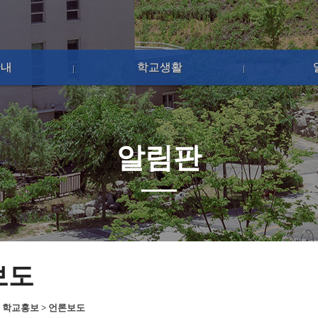
안내
학교생활
알림판
보도
>
학교홍보
>
언론보도