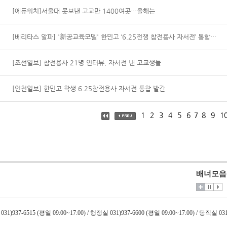
[에듀워치]서울대 못보낸 고교만 1400여곳…올해는
[베리타스 알파] '新공교육모델' 한민고 ‘6.25전쟁 참전용사 자서전’ 통합본 발간
[조선일보] 참전용사 21명 인터뷰, 자서전 낸 고교생들
[인천일보] 한민고 학생 6.25참전용사 자서전 통합 발간
1
2
3
4
5
6
7
8
9
1
배너모음
031)937-6515 (평일 09:00~17:00) / 행정실 031)937-6600 (평일 09:00~17:00) / 당직실 