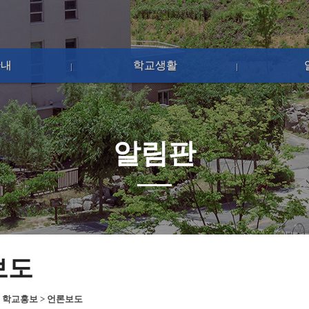
안내
학교생활
알림판
보도
>
학교홍보
>
언론보도