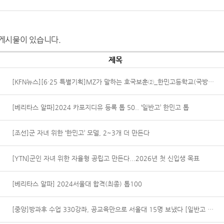
게시물이 있습니다.
제목
[KFN뉴스][6·25 특별기획]MZ가 말하는 호국보훈②_한민고등학교(국방홍보원)
[베리타스 알파]2024 카포지디유 등록 톱 50.. ‘일반고’ 한민고 톱
[조선]군 자녀 위한 ‘한민고’ 모델, 2~3개 더 만든다
[YTN]군인 자녀 위한 자율형 공립고 만든다...2026년 첫 신입생 목표
[베리타스 알파] 2024서울대 합격(최종) 톱100
[중앙]방과후 수업 330강좌, 공교육만으로 서울대 15명 보냈다 [일반고 성공 신화]