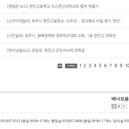
[괜찮은 뉴스] 한민고등학교 위스콘신대학교와 협약 체결식
[스카이데일리] 파주시 한민고등학교 10주년… 공교육의 비밀 병기 ‘한민고 이야기’ 출판
[시민일보] 파주시, 행복장학회 장학퀴즈대회 성료, 1등 한민고 재학생
[파이낸셜뉴스] 유암코, 한민고 군인자녀에 장학금
1
2
3
4
5
6
7
8
9
1
배너모음
031)937-6515 (평일 09:00~17:00) / 행정실 031)937-6600 (평일 09:00~17:00) / 당직실 