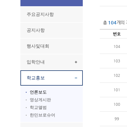
주요공지사항
총
104
개의 
공지사항
번호
행사및대회
104
103
입학안내
102
학교홍보
101
언론보도
영상게시판
100
학교앨범
한민브로슈어
99