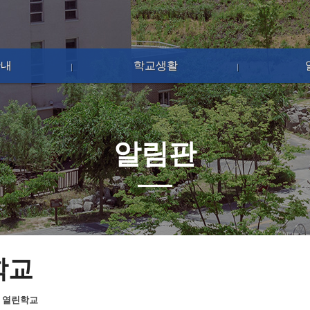
안내
학교생활
알림판
학교
>
열린학교