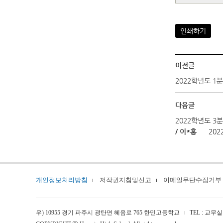
인쇄하기
이전글
2022학년도 1
다음글
2022학년도 3
/ 이*홍
2022
개인정보처리방침
저작권지침및신고
이메일무단수집거부
우) 10955 경기 파주시 광탄면 혜음로 765 한민고등학교
TEL : 교무실 