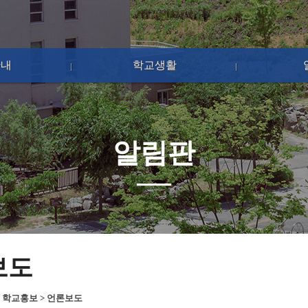
안내
학교생활
알림판
보도
>
학교홍보
>
언론보도