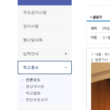
주요공지사항
공지사항
제목
[매일
이름
신*
행사및대회
입학안내
1. 내용 : 
2. 원문기사 
학교홍보
언론보도
영상게시판
학교앨범
한민브로슈어