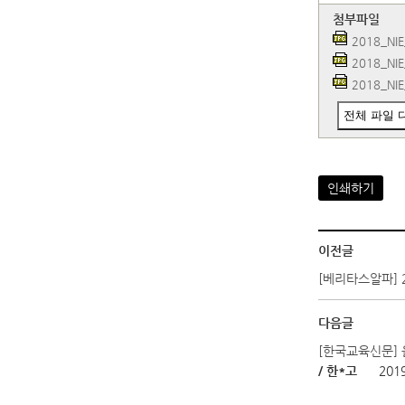
첨부파일
2018_NI
2018_NI
2018_NI
전체 파일 
인쇄하기
이전글
[베리타스알파] 
다음글
[한국교육신문]
/ 한*고
2019